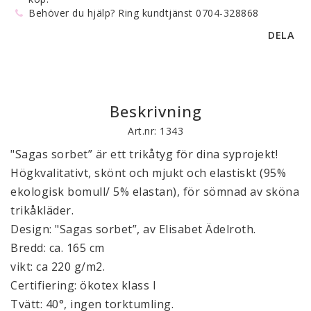
Behöver du hjälp? Ring kundtjänst 0704-328868
DELA
Beskrivning
Art.nr: 1343
"Sagas sorbet” är ett trikåtyg för dina syprojekt! 
Högkvalitativt, skönt och mjukt och elastiskt (95% 
ekologisk bomull/ 5% elastan), för sömnad av sköna 
trikåkläder. 

Design: "Sagas sorbet”, av Elisabet Ädelroth.  

Bredd: ca. 165 cm 

vikt: ca 220 g/m2.  

Certifiering: ökotex klass I 

Tvätt: 40°, ingen torktumling. 
