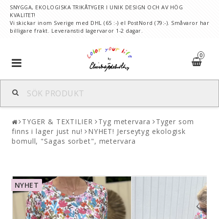
SNYGGA, EKOLOGISKA TRIKÅTYGER I UNIK DESIGN OCH AV HÖG
KVALITET!
Vi skickar inom Sverige med DHL (65 :-) el PostNord (79:-). Småvaror har
billigare frakt. Leveranstid lagervaror 1-2 dagar.
0
Toggle
navigation
TYGER & TEXTILIER
Tyg metervara
Tyger som
finns i lager just nu!
NYHET! Jerseytyg ekologisk
bomull, "Sagas sorbet", metervara
NYHET