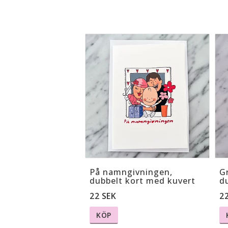
På namngivningen,
Gr
dubbelt kort med kuvert
d
22 SEK
2
KÖP