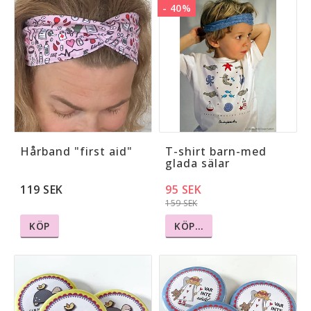
- 40%
Hårband "first aid"
T-shirt barn-med
glada sälar
119 SEK
95 SEK
159 SEK
KÖP
KÖP…