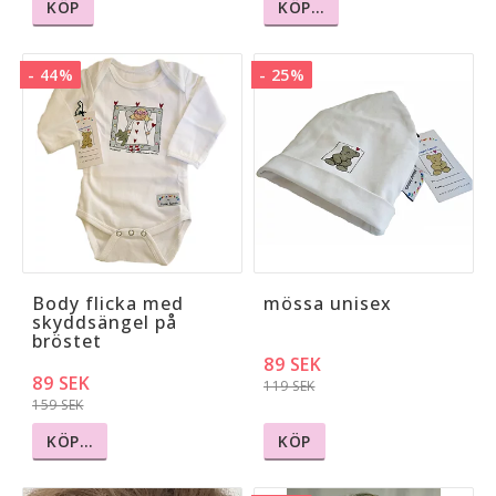
KÖP
KÖP…
- 44%
- 25%
Body flicka med
mössa unisex
skyddsängel på
bröstet
89 SEK
89 SEK
119 SEK
159 SEK
KÖP…
KÖP