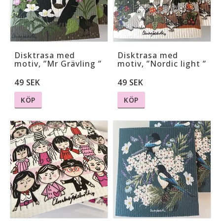
Disktrasa med
Disktrasa med
motiv, ”Mr Grävling ”
motiv, ”Nordic light ”
49 SEK
49 SEK
KÖP
KÖP