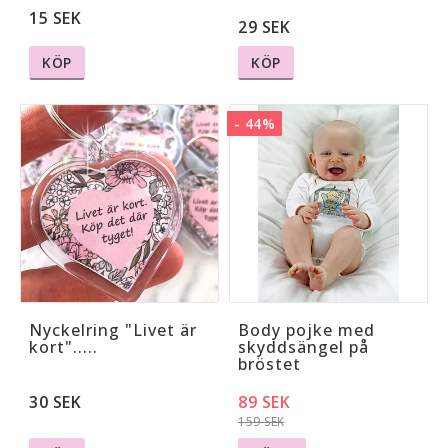
15 SEK
29 SEK
KÖP
KÖP
- 44%
Nyckelring "Livet är
Body pojke med
kort".....
skyddsängel på
bröstet
30 SEK
89 SEK
159 SEK