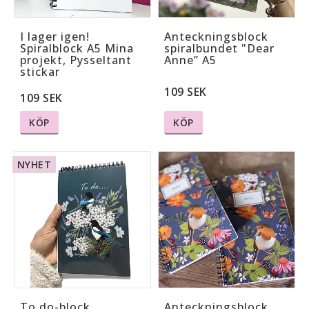
I lager igen!
Anteckningsblock
Spiralblock A5 Mina
spiralbundet "Dear
projekt, Pysseltant
Anne” A5
stickar
109 SEK
109 SEK
KÖP
KÖP
NYHET
To do-block
Anteckningsblock