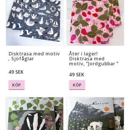
Disktrasa med motiv
Åter i lager!
, Sjöfåglar
Disktrasa med
motiv, ”Jordgubbar ”
49 SEK
49 SEK
KÖP
KÖP