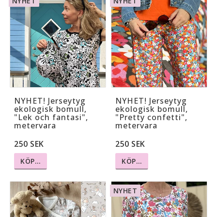
NYHET
NYHET
NYHET! Jerseytyg
NYHET! Jerseytyg
ekologisk bomull,
ekologisk bomull,
"Lek och fantasi",
"Pretty confetti",
metervara
metervara
250 SEK
250 SEK
KÖP…
KÖP…
NYHET