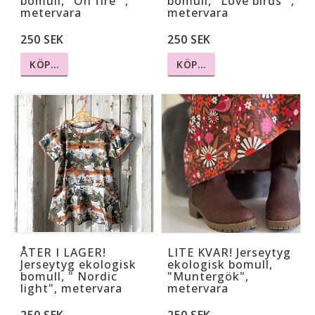
bomull, "On fire ",
bomull, "Love birds ",
metervara
metervara
250 SEK
250 SEK
KÖP…
KÖP…
ÅTER I LAGER!
LITE KVAR! Jerseytyg
Jerseytyg ekologisk
ekologisk bomull,
bomull, " Nordic
"Muntergök",
light", metervara
metervara