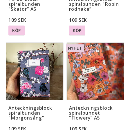
spiralbunden
spiralbunden "Robin
"Skator” A5
rödhake”
109 SEK
109 SEK
KÖP
KÖP
NYHET
Anteckningsblock
Anteckningsblock
spiralbunden
spiralbundet
"Morgonsång”
"Flowery” A5
109 SEK
109 SEK