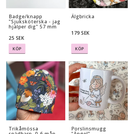
Badge/knapp
Älgbricka
"Sjuksköterska - jag
hjälper dig" 57 mm
179 SEK
25 SEK
KÖP
KÖP
Trikåmössa
Porslinsmugg
spädbarn, 0-6 mån ,
"Ängel”