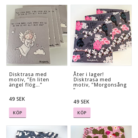
Disktrasa med
Åter i lager!
motiv, ”En liten
Disktrasa med
ängel flög…”
motiv, ”Morgonsång
”
49 SEK
49 SEK
KÖP
KÖP