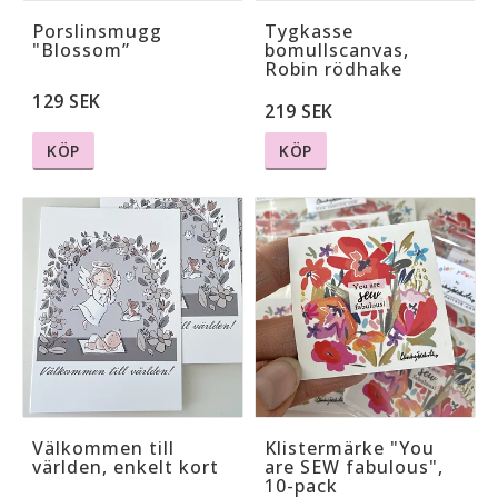
Porslinsmugg
Tygkasse
"Blossom”
bomullscanvas,
Robin rödhake
129 SEK
219 SEK
KÖP
KÖP
Välkommen till
Klistermärke "You
världen, enkelt kort
are SEW fabulous",
10-pack