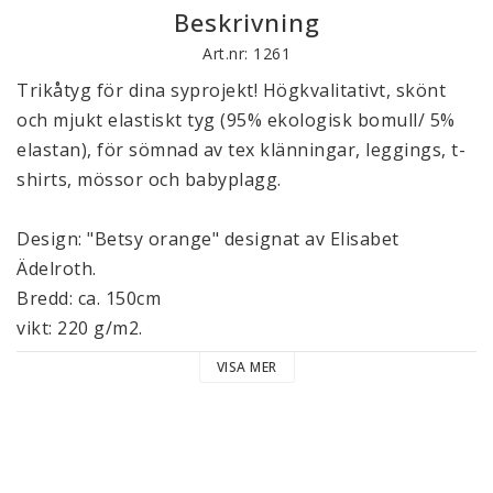
Beskrivning
Art.nr: 1261
Trikåtyg för dina syprojekt! Högkvalitativt, skönt 
och mjukt elastiskt tyg (95% ekologisk bomull/ 5% 
elastan), för sömnad av tex klänningar, leggings, t-
shirts, mössor och babyplagg. 

Design: "Betsy orange" designat av Elisabet 
Ädelroth. 

Bredd: ca. 150cm

vikt: 220 g/m2. 

Certifiering: Gots

VISA MER
Tvätt: 40°, ingen torktumling. Tyget krymper ca 2-
4% på längden när det tvättas första gången.  Ev 
strykning sker på avigsidan. 
