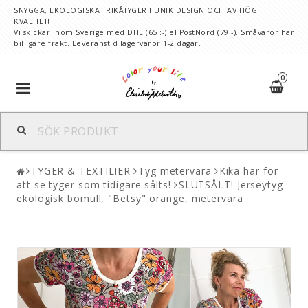
SNYGGA, EKOLOGISKA TRIKÅTYGER I UNIK DESIGN OCH AV HÖG
KVALITET!
Vi skickar inom Sverige med DHL (65 :-) el PostNord (79:-). Småvaror har
billigare frakt. Leveranstid lagervaror 1-2 dagar.
0
Toggle
navigation
TYGER & TEXTILIER
Tyg metervara
Kika här för
att se tyger som tidigare sålts!
SLUTSÅLT! Jerseytyg
ekologisk bomull, "Betsy" orange, metervara